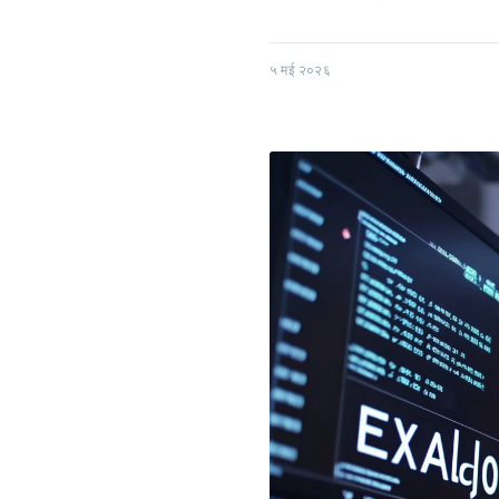
५ मई २०२६