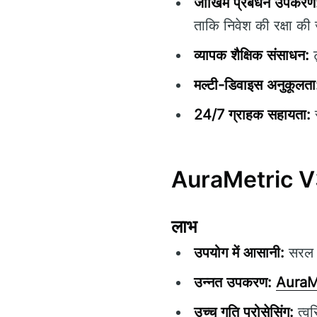
जोखिम प्रबंधन उपकरण
ताकि निवेश की रक्षा की
व्यापक शैक्षिक संसाधन:
ट
मल्टी-डिवाइस अनुकूलता
24/7 ग्राहक सहायता:
स
AuraMetric V31.
लाभ
उपयोग में आसानी:
सरल न
उन्नत उपकरण:
AuraM
उच्च गति प्रोसेसिंग:
त्व