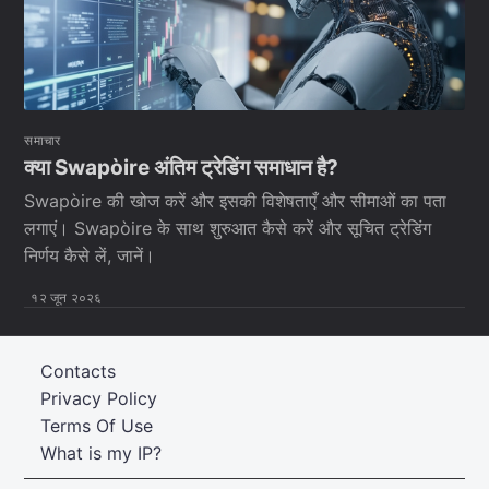
समाचार
क्या Swapòire अंतिम ट्रेडिंग समाधान है?
Swapòire की खोज करें और इसकी विशेषताएँ और सीमाओं का पता
लगाएं। Swapòire के साथ शुरुआत कैसे करें और सूचित ट्रेडिंग
निर्णय कैसे लें, जानें।
१२ जून २०२६
Contacts
Privacy Policy
Terms Of Use
What is my IP?