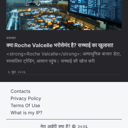
समाचार
क्या Roche Valcelle भरोसेमंद है? सच्चाई का खुलासा!
<strong>Roche Valcelle</strong>: अत्याधुनिक बाजार डेटा,
स्वचालित ट्रेडिंग, आसान पहुंच। सच्चाई की खोज करें!
६ जुल. २०२६
Contacts
Privacy Policy
Terms Of Use
What is my IP?
मेरा आईपी क्या है?
© २०२६