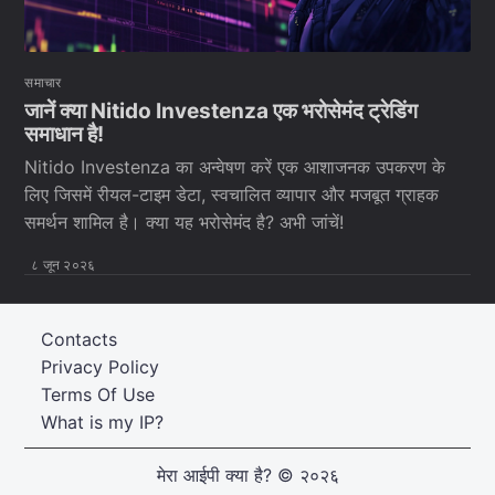
समाचार
जानें क्या Nitido Investenza एक भरोसेमंद ट्रेडिंग
समाधान है!
Nitido Investenza का अन्वेषण करें एक आशाजनक उपकरण के
लिए जिसमें रीयल-टाइम डेटा, स्वचालित व्यापार और मजबूत ग्राहक
समर्थन शामिल है। क्या यह भरोसेमंद है? अभी जांचें!
८ जून २०२६
Contacts
Privacy Policy
Terms Of Use
What is my IP?
मेरा आईपी क्या है?
© २०२६