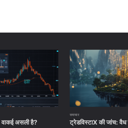
समाचार
a वाकई असली है?
ट्रेडविस्टाX की जांच: वैध प