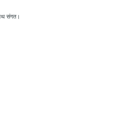
साथ संगत।