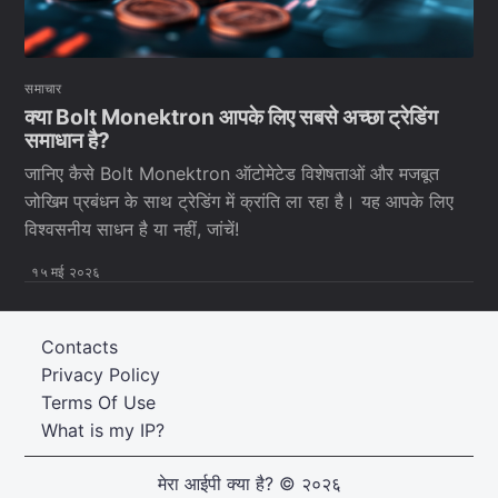
समाचार
क्या Bolt Monektron आपके लिए सबसे अच्छा ट्रेडिंग
समाधान है?
जानिए कैसे Bolt Monektron ऑटोमेटेड विशेषताओं और मजबूत
जोखिम प्रबंधन के साथ ट्रेडिंग में क्रांति ला रहा है। यह आपके लिए
विश्वसनीय साधन है या नहीं, जांचें!
१५ मई २०२६
Contacts
Privacy Policy
Terms Of Use
What is my IP?
मेरा आईपी क्या है?
© २०२६