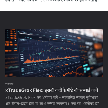
समाचार
хΤrаdеGrοk Flех: इसकी वादों के पीछे की सच्चाई जानें
хΤrаdеGrοk Flех का अन्वेषण करें - स्वचालित व्यापार सुविधाओं
और रीयल-टाइम डेटा के साथ उन्नत उपकरण। क्या यह भरोसेमंद है?