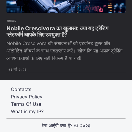
समाचार
Nobile Crescivora का खुलासा: क्या यह ट्रेडिंग
प्लेटफॉर्म आपके लिए उपयुक्त है?
Nobile Crescivora की संभावनाओं को एडवांस्ड टूल्स और
ऑटोमेटेड फीचर्स के साथ एक्सप्लोर करें। खोजें कि यह आपके ट्रेडिंग
आवश्यकताओं के लिए सही विकल्प है या नहीं!
१३ मई २०२६
Contacts
Privacy Policy
Terms Of Use
What is my IP?
मेरा आईपी क्या है?
© २०२६