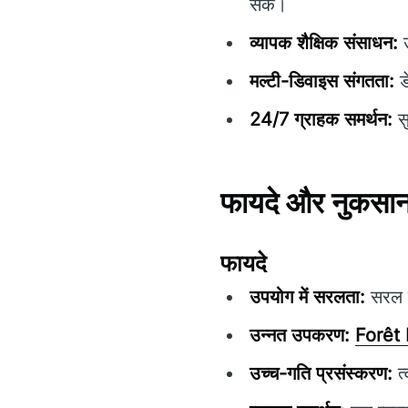
सके।
व्यापक शैक्षिक संसाधन:
उ
मल्टी-डिवाइस संगतता:
ड
24/7 ग्राहक समर्थन:
सु
फायदे और नुकसा
फायदे
उपयोग में सरलता:
सरल ने
उन्नत उपकरण:
Forêt
उच्च-गति प्रसंस्करण:
त्