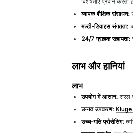
विशेषताएं प्रदान करता ह
व्यापक शैक्षिक संसाधन:
उ
मल्टी-डिवाइस संगतता:
ऑ
24/7 ग्राहक सहायता:
स
लाभ और हानियां
लाभ
उपयोग में आसान:
सरल ने
उन्नत उपकरण:
Kluge
उच्च-गति प्रोसेसिंग:
त्व