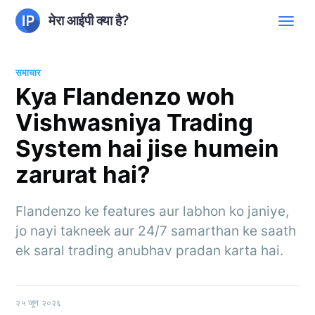
मेरा आईपी क्या है?
समाचार
Kya Flandenzo woh
Vishwasniya Trading
System hai jise humein
zarurat hai?
Flandenzo ke features aur labhon ko janiye,
jo nayi takneek aur 24/7 samarthan ke saath
ek saral trading anubhav pradan karta hai.
२५ जून २०२६