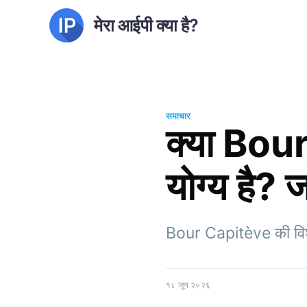
मेरा आईपी क्या है?
समाचार
क्या Bou
योग्य है? जा
Bour Capitève की विशेषता
१८ जून २०२६