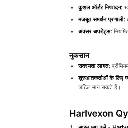
कुशल ऑर्डर निष्पादन:
खत
मजबूत समर्थन प्रणाली:
व
अक्सर अपडेट्स:
नियमित 
नुकसान
सदस्यता लागत:
प्रीमियम
शुरुआतकर्ताओं के लिए 
जटिल मान सकते हैं।
Harlvexon Qystr
साइन अप करें
-
Harlv