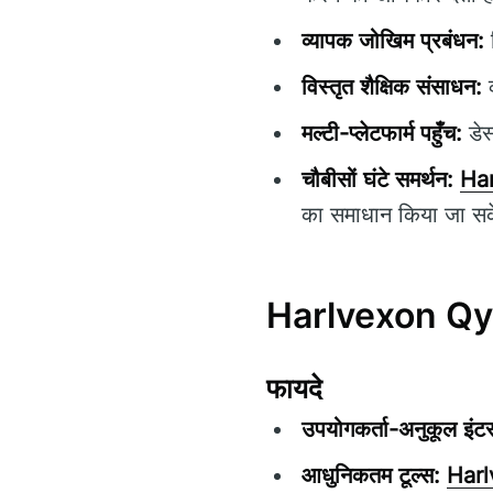
व्यापक जोखिम प्रबंधन:
न
विस्तृत शैक्षिक संसाधन:
व
मल्टी-प्लेटफार्म पहुँच:
डेस
चौबीसों घंटे समर्थन:
Har
का समाधान किया जा स
Harlvexon Qyst
फायदे
उपयोगकर्ता-अनुकूल इंट
आधुनिकतम टूल्स:
Harl