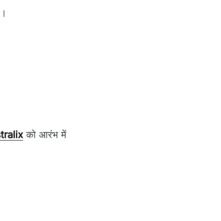
ै।
ralix
को आरंभ में