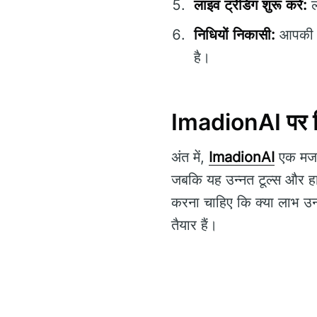
लाइव ट्रेडिंग शुरू करें:
ल
निधियों निकासी:
आपकी कम
है।
ImadionAI पर निष
अंत में,
ImadionAI
एक मजबू
जबकि यह उन्नत टूल्स और हाई-
करना चाहिए कि क्या लाभ उनके
तैयार हैं।