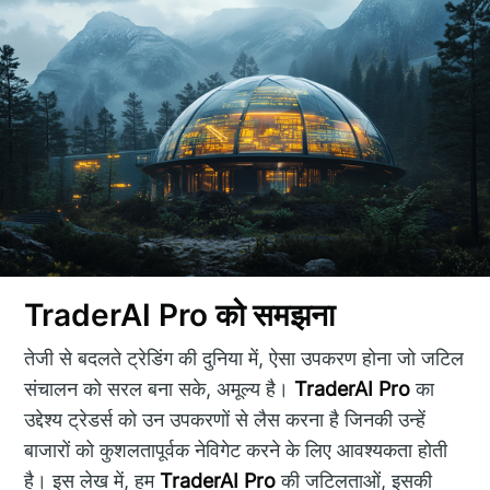
TraderAI Pro को समझना
तेजी से बदलते ट्रेडिंग की दुनिया में, ऐसा उपकरण होना जो जटिल
संचालन को सरल बना सके, अमूल्य है।
TraderAI Pro
का
उद्देश्य ट्रेडर्स को उन उपकरणों से लैस करना है जिनकी उन्हें
बाजारों को कुशलतापूर्वक नेविगेट करने के लिए आवश्यकता होती
है। इस लेख में, हम
TraderAI Pro
की जटिलताओं, इसकी