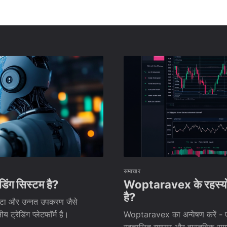
समाचार
िंग सिस्टम है?
Woptaravex के रहस्यों क
है?
ेटा और उन्नत उपकरण जैसे
 ट्रेडिंग प्लेटफॉर्म है।
Woptaravex का अन्वेषण करें - एक