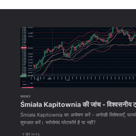
समाचार
Śmiała Kapitownia की जांच - विश्वसनीय ट्रेडि
Śmiała Kapitownia का अन्वेषण करें - अनोखी विशेषताएँ, फाय
शुरुआत करें। भरोसेमंद प्लेटफॉर्म है या नहीं?
९ जून २०२६