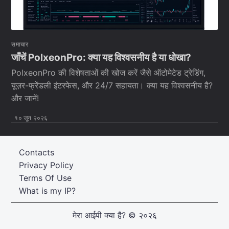
समाचार
जाँचें PolxeonPro: क्या यह विश्वसनीय है या धोखा?
PolxeonPro की विशेषताओं की खोज करें जैसे ऑटोमेटेड ट्रेडिंग,
यूज़र-फ्रेंडली इंटरफेस, और 24/7 सहायता। क्या यह विश्वसनीय है?
और जानें!
१० जून २०२६
Contacts
Privacy Policy
Terms Of Use
What is my IP?
मेरा आईपी क्या है?
© २०२६