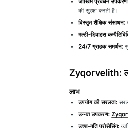
जोखिम प्रबंधन उपकरण
की सुरक्षा करती हैं।
विस्तृत शैक्षिक संसाधन:
उ
मल्टी-डिवाइस कम्पैटिबि
24/7 ग्राहक समर्थन:
सु
Zyqorvelith: ला
लाभ
उपयोग की सरलता:
सरल 
उन्नत उपकरण:
Zyqor
उच्च-गति प्रोसेसिंग:
त्व