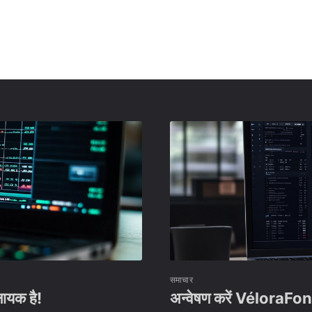
समाचार
ायक है!
अन्वेषण करें VéloraFon