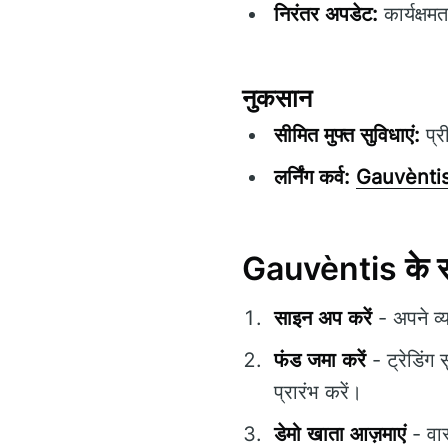
निरंतर अपडेट:
कार्यक्षम
नुकसान
सीमित मुफ्त सुविधाएं:
प्र
लर्निंग कर्व:
Gauvènti
Gauvèntis के साथ
साइन अप करें
- अपने व्
फंड जमा करें
- ट्रेडिं
प्रारंभ करें।
डेमो खाता आज़माएं
- वास