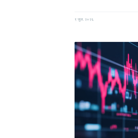
९ जुल. २०२६