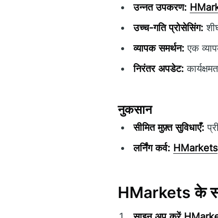
उन्नत उपकरण:
HMark
उच्च-गति प्रोसेसिंग:
शीघ
व्यापक समर्थन:
एक व्याप
निरंतर अपडेट:
कार्यक्षम
नुकसान
सीमित मुफ़्त सुविधाएँ:
प्र
लर्निंग कर्व:
HMarkets
HMarkets के साथ
साइन अप करें
HMarke