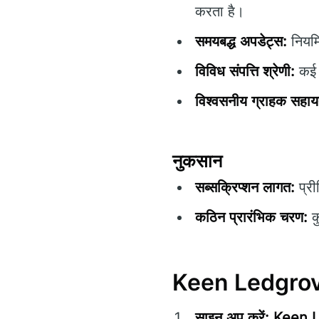
करता है।
समयबद्ध अपडेट्स:
नियमि
विविध संपत्ति श्रेणी:
कई स
विश्वसनीय ग्राहक सहाय
नुकसान
सब्सक्रिप्शन लागत:
प्री
कठिन प्रारंभिक चरण:
कु
Keen Ledgrove क
साइन अप करें:
Keen 