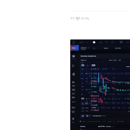
११ जून २०२६