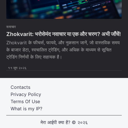
समाचार
Zhokvarit: भरोसेमंद नवाचार या एक और चरण? अभी जाँचें!
Zhokvarit के फीचर्स, फायदे, और नुकसान जानें, जो वास्तविक समय
के बाजार डेटा, स्वचालित ट्रेडिंग, और अधिक के माध्यम से सूचित
ट्रेडिंग निर्णयों के लिए सहायक है।
११ जून २०२६
Contacts
Privacy Policy
Terms Of Use
What is my IP?
मेरा आईपी क्या है?
© २०२६