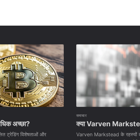
समाचार
धिक अच्छा?
क्या Varven Markstead 
ित ट्रेडिंग विशेषताओं और
Varven Markstead के रहस्यों का